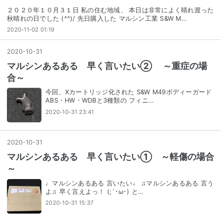
２０２０年１０月３１日 私の住む地域、 本日は非常によく晴れ渡った
秋晴れの日でした (^^)/ 先日購入した マルシン工業 S&W M…
2020-11-02 01:19
2020
-
10
-
31
マルシンあるある 早く言いたい② ～重症の場
合～
今回、Xカートリッジ化された S&W M49ボディーガード
ABS・HW・WDBと3種類の フィニ…
2020-10-31 23:41
2020
-
10
-
31
マルシンあるある 早く言いたい① ～軽傷の場合
～
♩マルシンあるある 言いたい♩ ♫マルシンあるある 言う
よ♫ 早く言えよっ！ (;´･ω･) と…
2020-10-31 15:37