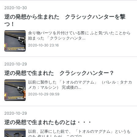
2020
-
10
-
30
逆の発想から生まれた クラシックハンターを撃
つ！
余り物パーツを片付けている際に ふと気づいたことから
始まった 「クラシックハンタ…
2020-10-30 23:16
2020
-
10
-
29
逆の発想で生まれた クラシックハンター？
以前に製作した 「トオルのマグナム」 （バレル：タナカ
メカ：マルシン） 完成後の…
2020-10-29 09:59
2020
-
10
-
29
逆の発想で生まれたものとは・・・
以前、記事にした銃で、 「トオルのマグナム」というも
のを 作りましたが、このブロ…