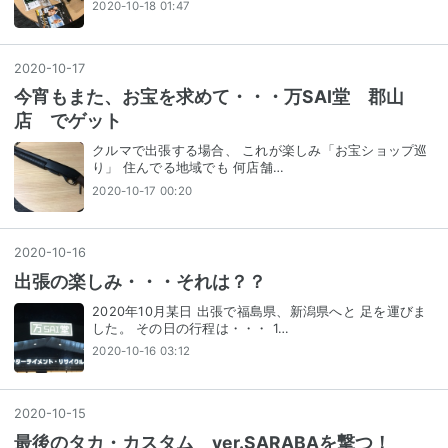
2020-10-18 01:47
2020
-
10
-
17
今宵もまた、お宝を求めて・・・万SAI堂 郡山
店 でゲット
クルマで出張する場合、 これが楽しみ「お宝ショップ巡
り」 住んでる地域でも 何店舗…
2020-10-17 00:20
2020
-
10
-
16
出張の楽しみ・・・それは？？
2020年10月某日 出張で福島県、新潟県へと 足を運びま
した。 その日の行程は・・・ 1…
2020-10-16 03:12
2020
-
10
-
15
最後のタカ・カスタム ver.SARABAを撃つ！