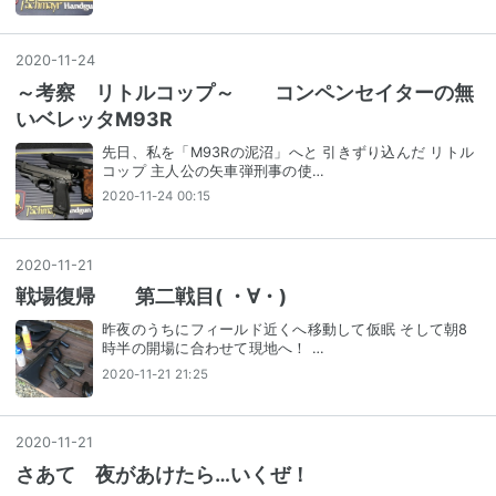
2020
-
11
-
24
～考察 リトルコップ～ コンペンセイターの無
いベレッタM93R
先日、私を「M93Rの泥沼」へと 引きずり込んだ リトル
コップ 主人公の矢車弾刑事の使…
2020-11-24 00:15
2020
-
11
-
21
戦場復帰 第二戦目( ・∀・)
昨夜のうちにフィールド近くへ移動して仮眠 そして朝8
時半の開場に合わせて現地へ！ …
2020-11-21 21:25
2020
-
11
-
21
さあて 夜があけたら…いくぜ！