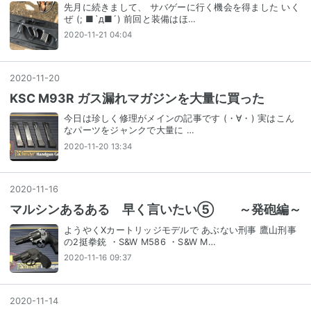
先月に続きまして、 サバゲーに行く機会を得ました いく
ぜ (; ■`д■´) 前回と装備はほ…
2020-11-21 04:04
2020
-
11
-
20
KSC M93R ガス漏れマガジンを大量に買った
今日は珍しく修理がメインの記事です (・∀・) 実はこん
なパーツをジャンクで大量に …
2020-11-20 13:34
2020
-
11
-
16
マルシンあるある 早く言いたい⑤ ～発砲編～
ようやくXカートリッジモデルで あぶない刑事 鷹山刑事
の2挺拳銃 ・S&W M586 ・S&W M…
2020-11-16 09:37
2020
-
11
-
14