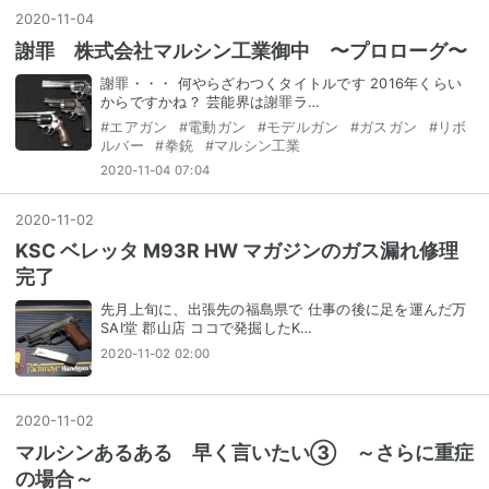
2020
-
11
-
04
謝罪 株式会社マルシン工業御中 〜プロローグ〜
謝罪・・・ 何やらざわつくタイトルです 2016年くらい
からですかね？ 芸能界は謝罪ラ…
#
エアガン
#
電動ガン
#
モデルガン
#
ガスガン
#
リボ
ルバー
#
拳銃
#
マルシン工業
2020-11-04 07:04
2020
-
11
-
02
KSC ベレッタ M93R HW マガジンのガス漏れ修理
完了
先月上旬に、出張先の福島県で 仕事の後に足を運んだ万
SAI堂 郡山店 ココで発掘したK…
2020-11-02 02:00
2020
-
11
-
02
マルシンあるある 早く言いたい③ ～さらに重症
の場合～