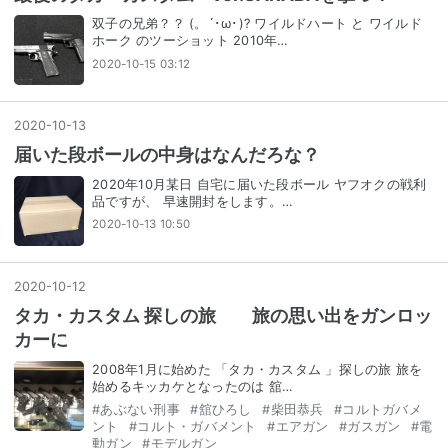
双子の兄弟？？ (。´･ω･)? ワイルドハート と ワイルド
ホーク のツーショット 2010年…
2020-10-15 03:12
2020
-
10
-
13
届いた段ボールの中身はなんだろな？
2020年10月某日 自宅に届いた段ボール ヤフオクの戦利
品ですが、 早速開封をします。…
2020-10-13 10:50
2020
-
10
-
12
タカ・カスタム 探しの旅 旅の思い出をガンロッ
カーに
2008年1月に始めた 「タカ・カスタム 」探しの旅 旅を
始めるキッカケとなったのは 舘…
#
あぶない刑事
#
舘ひろし
#
柴田恭兵
#
コルトガバメ
ント
#
コルト・ガバメント
#
エアガン
#
ガスガン
#
電
動ガン
#
モデルガン