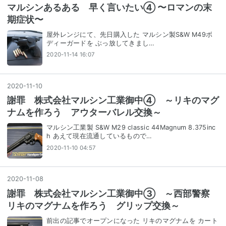
マルシンあるある 早く言いたい④ 〜ロマンの末
期症状〜
屋外レンジにて、先日購入した マルシン製S&W M49ボ
ディーガードを ぶっ放してきまし…
2020-11-14 16:07
2020
-
11
-
10
謝罪 株式会社マルシン工業御中④ ～リキのマグ
ナムを作ろう アウターバレル交換～
マルシン工業製 S&W M29 classic 44Magnum 8.375inc
h あえて現在流通しているもので…
2020-11-10 04:57
2020
-
11
-
08
謝罪 株式会社マルシン工業御中③ ～西部警察
リキのマグナムを作ろう グリップ交換～
前出の記事でオープンになった リキのマグナムを カート