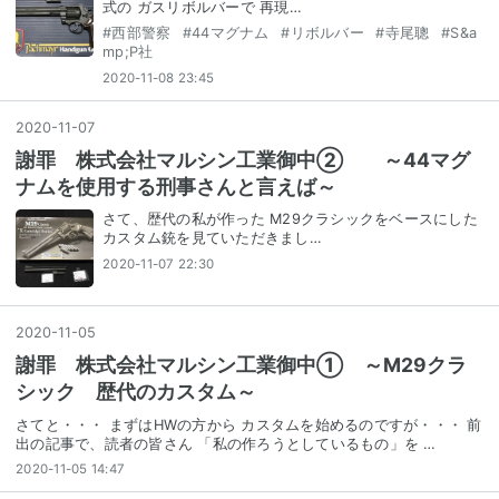
式の ガスリボルバーで 再現…
#
西部警察
#
44マグナム
#
リボルバー
#
寺尾聰
#
S&a
mp;P社
2020-11-08 23:45
2020
-
11
-
07
謝罪 株式会社マルシン工業御中② ～44マグ
ナムを使用する刑事さんと言えば～
さて、歴代の私が作った M29クラシックをベースにした
カスタム銃を見ていただきまし…
2020-11-07 22:30
2020
-
11
-
05
謝罪 株式会社マルシン工業御中① ～M29クラ
シック 歴代のカスタム～
さてと・・・ まずはHWの方から カスタムを始めるのですが・・・ 前
出の記事で、読者の皆さん 「私の作ろうとしているもの」を …
2020-11-05 14:47