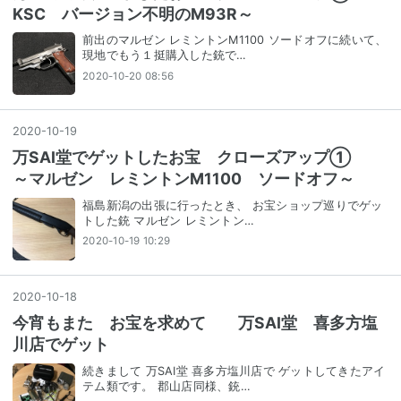
KSC バージョン不明のM93R～
前出のマルゼン レミントンM1100 ソードオフに続いて、
現地でもう１挺購入した銃で…
2020-10-20 08:56
2020
-
10
-
19
万SAI堂でゲットしたお宝 クローズアップ①
～マルゼン レミントンM1100 ソードオフ～
福島新潟の出張に行ったとき、 お宝ショップ巡りでゲッ
トした銃 マルゼン レミントン…
2020-10-19 10:29
2020
-
10
-
18
今宵もまた お宝を求めて 万SAI堂 喜多方塩
川店でゲット
続きまして 万SAI堂 喜多方塩川店で ゲットしてきたアイ
テム類です。 郡山店同様、銃…