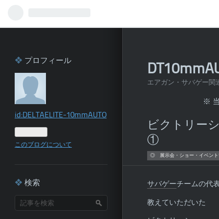
プロフィール
DT10mm
エアガン・サバゲー関
※ 
id:DELTAELITE-10mmAUTO
ビクトリーシ
①
このブログについて
◎ 展示会・ショー・イベント
検索
サバゲー
チームの代
教えていただいた