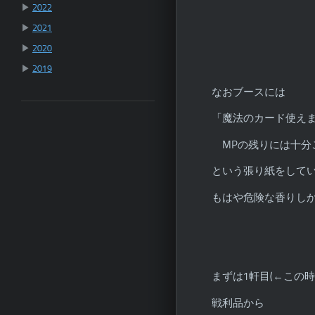
▶
2022
▶
2021
▶
2020
▶
2019
なおブースには
「魔法のカード使え
MPの残りには十分
という張り紙をして
もはや危険な香りし
まずは1軒目(←この
戦利品から