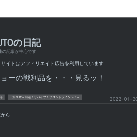
AUTOの日記
連の記事が中心です
当サイトはアフィリエイト広告を利用しています
ョーの戦利品を・・・見るッ！
等
第９章～前進！サバイブ！フロントラインへ！～
2022
-
01
-
2
表から