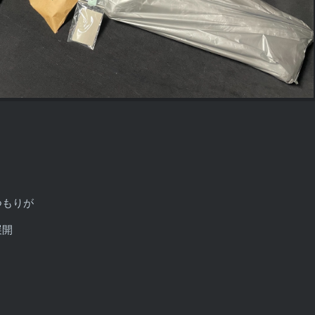
つもりが
展開