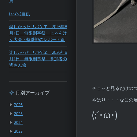
篇
(/ω＼)自供
楽しかったサバゲヱ 2026年8
月1日 無限刑事祭 じゃんけ
ん大会・特殊戦のレポート篇
楽しかったサバゲヱ 2026年8
月1日 無限刑事祭 参加者の
皆さん篇
チョッと見るだけの
月別アーカイブ
やはり・・・なこの
▶
2026
(;´･ω･)
▶
2025
▶
2024
▶
2023